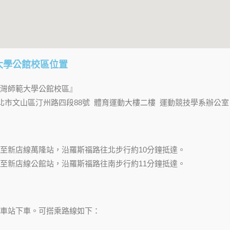
大學公館校區位置
灣師範大學公館校區』
) 台北市文山區汀州路四段88號 體育運動大樓二樓 運動競技學系辦公室
至新店線萬隆站，沿羅斯福路往北步行約10分鐘抵達。
至新店線公館站，沿羅斯福路往南步行約11分鐘抵達。
車站下車。可搭乘路線如下：