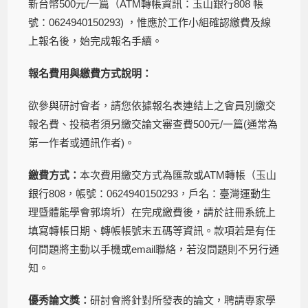
新台幣500元/一篇（ATM轉帳資訊：玉山銀行808 帳
號：0624940150293) ，惟應於工作小組確認繳費及線
上報名後，始完成報名手續。
報名費用與繳費方式說明：
欲參與研討會者，請您依據報名表連結上之會員別繳交
報名費、投稿者須另繳交論文審查費500元/一篇(通常為
第一作者或通訊作者)。
繳費方式：
本次費用繳交方式為匯款或ATM轉帳（玉山
銀行808，帳號：0624940150293，戶名：臺灣運動生
理暨體能學會郭堉圻）在完成繳費後，請於註冊系統上
填寫轉帳日期、轉帳帳號末五碼等資訊。款項若是有任
何問題將主動以手機或email聯絡，若沒問題則不另行通
知。
優秀論文獎：
研討會將針對所發表的論文，聘請專家學