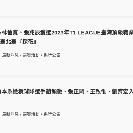
17本系林信寬、張兆辰獲選2023年T1 LEAGUE臺灣
與臺北臺『探花』
最新消息
/
競賽活動
/
系所公告
-13恭賀本系橄欖球隊選手趙頜徵、張正岡、王致惟、劉育
最新消息
/
競賽活動
/
系所公告