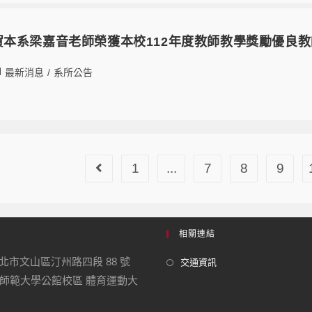
12恭賀本系梁嘉音老師榮獲本校112年度教師教學獎勵優良
最新消息
/
系所公告
1
...
7
8
9
相關連結
 台北市文山區汀州路四段 88 號
交通資訊
師範大學公館校區 體育運動大