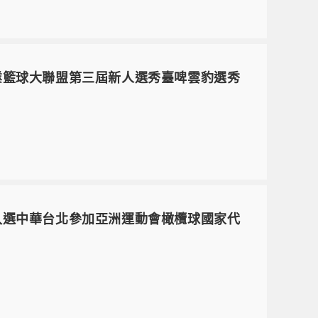
頂級職業籃球大聯盟第三屆新人選秀臺啤雲豹選秀
宏入選中華台北參加亞洲運動會橄欖球國家代