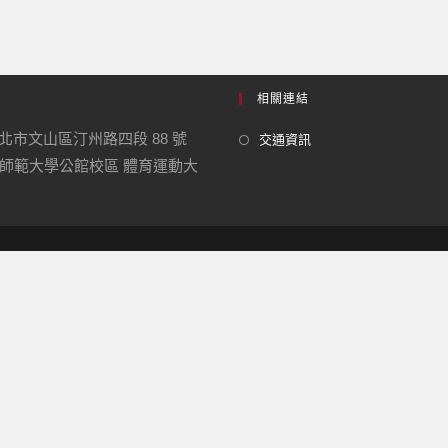
相關連結
 台北市文山區汀州路四段 88 號
交通資訊
師範大學公館校區 體育運動大