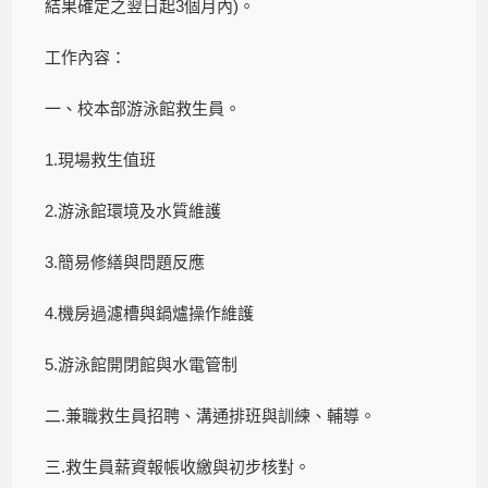
結果確定之翌日起3個月內)。
工作內容：
一、校本部游泳館救生員。
1.現場救生值班
2.游泳館環境及水質維護
3.簡易修繕與問題反應
4.機房過濾槽與鍋爐操作維護
5.游泳館開閉館與水電管制
二.兼職救生員招聘、溝通排班與訓練、輔導。
三.救生員薪資報帳收繳與初步核對。