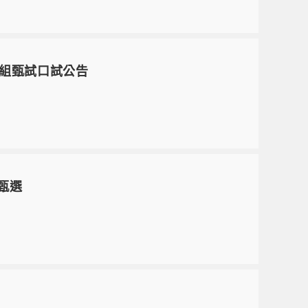
練組甄試口試公告
)甄選